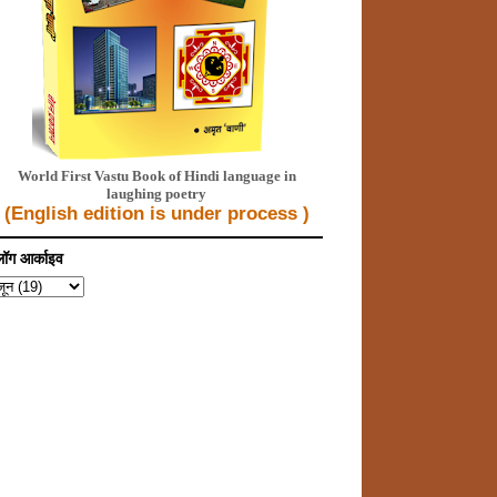
World First Vastu Book of Hindi language in
laughing poetry
(
English edition is under process
)
्लॉग आर्काइव