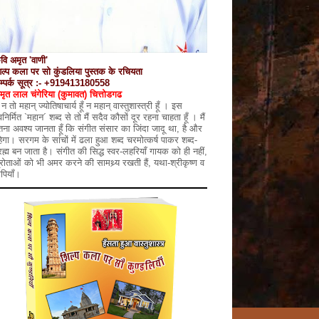
वि अमृत 'वाणी'
िल्प कला पर सो कुंडलिया पुस्तक के रचियता
म्पर्क सूत्र :- +919413180558
मृत लाल चंगेरिया (कुमावत) चित्तोडगढ
ं न तो महान् ज्योतिषाचार्य हूँ न महान् वास्तुशास्त्री हूँ । इस
वनिर्मित `महान´ शब्द से तो मैं सदैव कौसों दूर रहना चाहता हूँ । मैं
तना अवश्य जानता हूँ कि संगीत संसार का जिंदा जादू था, है और
हेगा। सरगम के सांचों में ढला हुआ शब्द चरमोत्कर्ष पाकर शब्द-
्रह्म बन जाता है। संगीत की सिद्ध स्वर-लहरियाँ गायक को ही नहीं,
्रोताओं को भी अमर करने की सामथ्र्य रखती हैं, यथा-श्रीकृष्ण व
ोपियाँ।