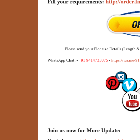
Fill your requirements:
http://order.I
Please send your Plot size Details (Length
WhatsApp Chat :-
+91 9414735075
-
https://wa.me/
Join us now for More Update: