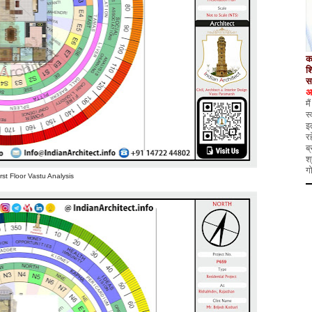
क
श
स
अ
मै
स्
इ
र
ब
श
ग
irst Floor Vastu Analysis