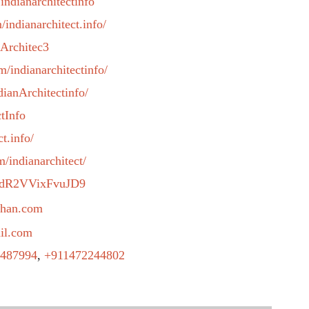
ndianarchitectinfo
indianarchitect.info/
nArchitec3
/indianarchitectinfo/
ndianArchitectinfo/
ctInfo
t.info/
/indianarchitect/
rTdR2VVixFvuJD9
ashan.com
il.com
487994
,
+911472244802