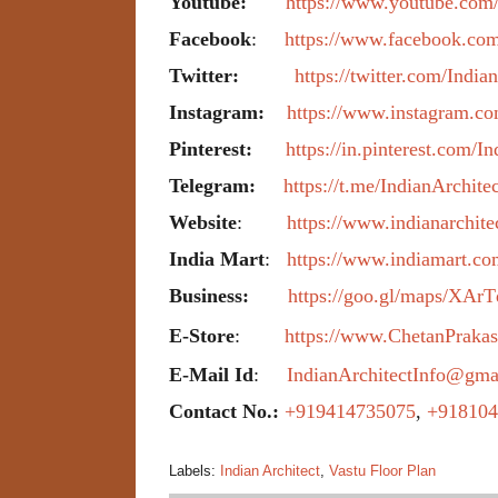
Youtube:
https://www.youtube.com/i
Facebook
:
https://www.facebook.com/
Twitter:
https://twitter.com/India
Instagram:
https://www.instagram.com
Pinterest:
https://in.pinterest.com/I
Telegram:
https://t.me/IndianArchite
Website
:
https://www.indianarchitec
India Mart
:
https://www.indiamart.com
Business:
https://goo.gl/maps/XA
E-Store
:
https://www.ChetanPrak
E-Mail Id
:
IndianArchitectInfo@gma
Contact No.:
+919414735075
,
+918104
Labels:
Indian Architect
,
Vastu Floor Plan