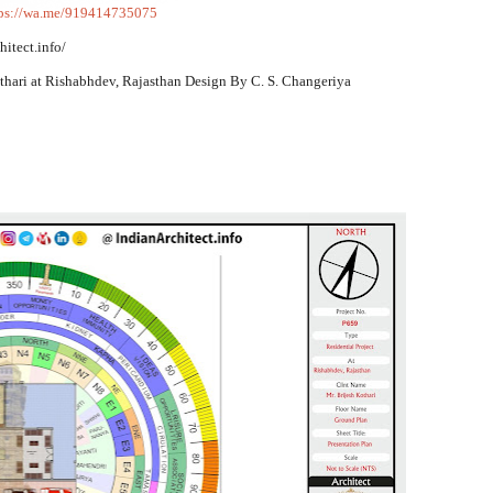
tps://wa.me/919414735075
hitect.info/
othari at Rishabhdev, Rajasthan Design By C. S. Changeriya