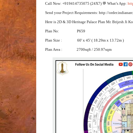
Call Now: +919414735075 (24X7) 💬 What’s App:
ht
Send your Project Requirements: http://order.indianarc
Here is 2D & 3D Heritage Palace Plan Mr. Brijesh Ji K
Plan No: P659
Plan Size : 60' x 45' ( 18.29m x 13.72m )
Plan Area : 2700sqft / 250.97sqm